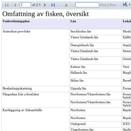
of
2 ?
Find
|
Next
Omfattning av fisken, översikt
Undersökningsplan
Län
Lokal
Artinriktat provfiske
Stockholms län
Musk
Västra Götalands län
Fjällb
Östergötlands län
Aspöj
Västra Götalands län
Stenu
Västra Götalands län
Göteb
Kalmar län
Vinö
Hallands län
Ringh
Skåne län
Barse
Beståndsuppskattning
Uppsala län
Forsm
Fångstdata från yrkesfisket
Norrbottens/Västerbottens län
Svens
Subdi
Norrbottens/Västerbottens län
Svens
Subdi
Kartläggning av fisksamhälle
Norrbotten
Repsk
Norrbotten
Repsk
Utsjögrund
ICES 
Västerbottens län
Skelle