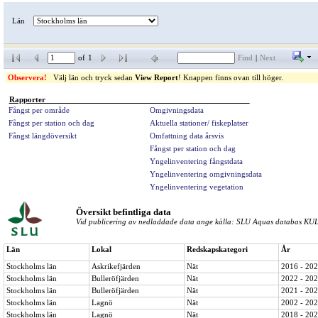
Län
of
1
Find
|
Next
Observera!
Välj län och tryck sedan 
View Report
! Knappen finns ovan till höger.
Rapporter                                                                                                
Fångst per område
Omgivningsdata
Fångst per station och dag
Aktuella stationer/ fiskeplatser
Fångst längdöversikt
Omfattning data årsvis
Fångst per station och dag
Yngelinventering fångstdata
Yngelinventering omgivningsdata
Yngelinventering vegetation
Översikt befintliga data
Vid publicering av nedladdade data ange källa: SLU Aquas databas KUL
Län
Lokal
Redskapskategori
År
Stockholms län
Askrikefjärden
Nät
2016 - 20
Stockholms län
Bulleröfjärden
Nät
2022 - 20
Stockholms län
Bulleröfjärden
Nät
2021 - 20
Stockholms län
Lagnö
Nät
2002 - 20
Stockholms län
Lagnö
Nät
2018 - 20